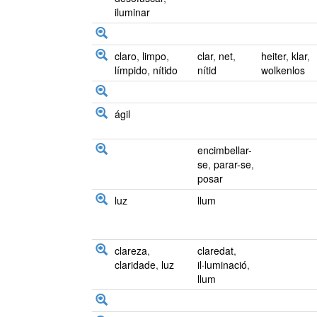
iluminar
claro
,
limpo
,
clar
,
net
,
heiter
,
klar
,
límpido
,
nítido
nítid
wolkenlos
ágil
encimbellar-
se
,
parar-se
,
posar
luz
llum
clareza
,
claredat
,
claridade
,
luz
il·luminació
,
llum