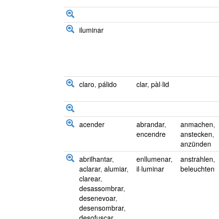
iluminar
claro
,
pálido
clar
,
pàl·lid
acender
abrandar
,
anmachen
,
encendre
anstecken
,
anzünden
abrilhantar
,
enllumenar
,
anstrahlen
,
aclarar
,
alumiar
,
il·luminar
beleuchten
clarear
,
desassombrar
,
desenevoar
,
desensombrar
,
desofuscar
,