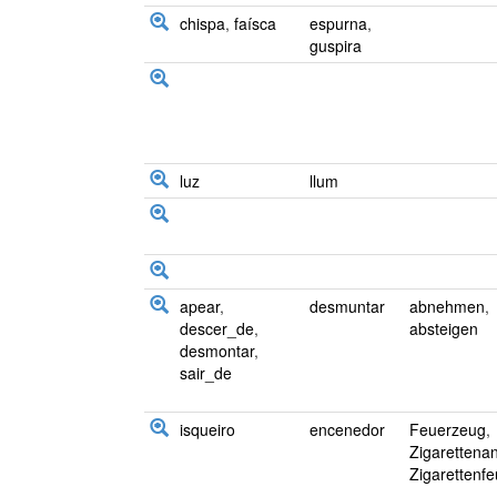
chispa
,
faísca
espurna
,
guspira
luz
llum
apear
,
desmuntar
abnehmen
,
descer_de
,
absteigen
desmontar
,
sair_de
isqueiro
encenedor
Feuerzeug
,
Zigarettena
Zigarettenf