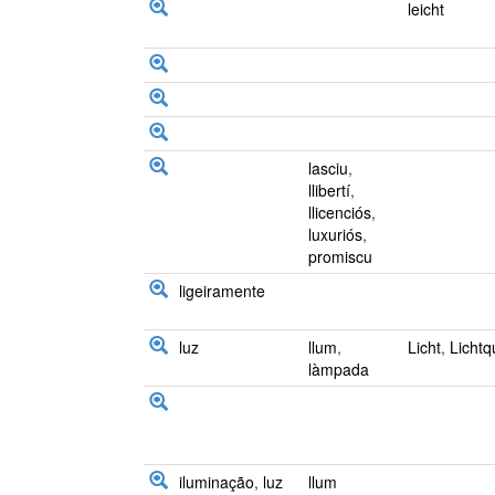
leicht
lasciu
,
llibertí
,
llicenciós
,
luxuriós
,
promiscu
ligeiramente
luz
llum
,
Licht
,
Lichtq
làmpada
iluminação
,
luz
llum