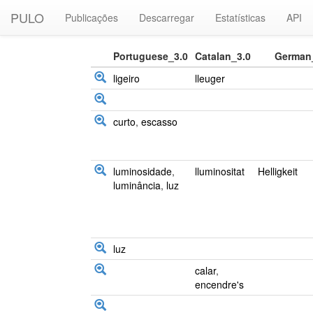
PULO
Publicações
Descarregar
Estatísticas
API
Portuguese_3.0
Catalan_3.0
German
ligeiro
lleuger
curto
,
escasso
luminosidade
,
lluminositat
Helligkeit
luminância
,
luz
luz
calar
,
encendre's