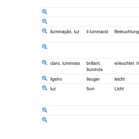
iluminação
,
luz
il·luminació
Beleuchtung
claro
,
luminoso
brillant
,
erleuchtet
,
h
lluminós
ligeiro
lleuger
leicht
luz
llum
Licht