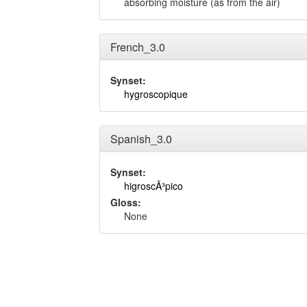
absorbing moisture (as from the air)
French_3.0
Synset:
hygroscopique
Spanish_3.0
Synset:
higroscÃ³pico
Gloss:
None