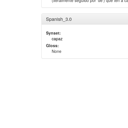
(xeralmente seguido por 'de') que ten a c
Spanish_3.0
Synset:
capaz
Gloss:
None