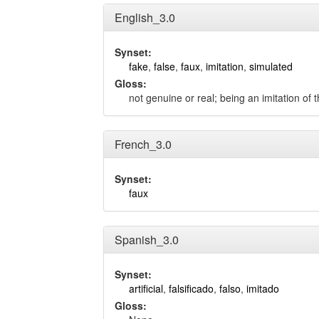
English_3.0
Synset:
fake
,
false
,
faux
,
imitation
,
simulated
Gloss:
not genuine or real; being an imitation of 
French_3.0
Synset:
faux
Spanish_3.0
Synset:
artificial
,
falsificado
,
falso
,
imitado
Gloss: