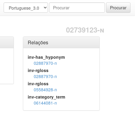
Procurar
02739123-n
Relações
inv-has_hyponym
02887970-n
inv-rgloss
02887970-n
inv-rgloss
05584928-n
inv-category_term
06144081-n