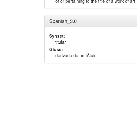
of or pertaining to the title of a work of art
Spanish_3.0
Synset:
titular
Gloss:
derivado de un tÃ­tulo