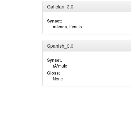
Galician_3.0
Synset:
mámoa
,
túmulo
Spanish_3.0
Synset:
tÃºmulo
Gloss:
None