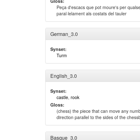
Gloss:
Peça d'escacs que pot moure's per quals
paral·lelament als costats del tauler
German_3.0
Synset:
Turm
English_3.0
Synset:
castle
,
rook
Gloss:
(chess) the piece that can move any numb
direction parallel to the sides of the ches
Basque_3.0