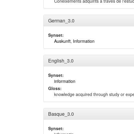
Coneixements adquirits a través de l'estud
German_3.0
Synset:
Auskunft
,
Information
English_3.0
Synset:
information
Gloss:
knowledge acquired through study or exper
Basque_3.0
Synset: