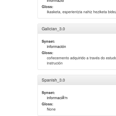
informazio
Gloss:
ikasketa, esperientzia nahiz heziketa bidez
Galician_3.0
Synset:
información
Gloss:
coñecemento adquirido a través do estudo
instrución
Spanish_3.0
Synset:
informaciÃ³n
Gloss:
None