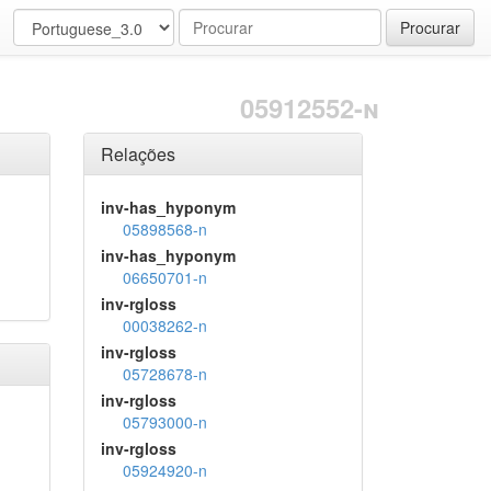
Procurar
05912552-n
Relações
inv-has_hyponym
05898568-n
inv-has_hyponym
06650701-n
inv-rgloss
00038262-n
inv-rgloss
05728678-n
inv-rgloss
05793000-n
inv-rgloss
05924920-n