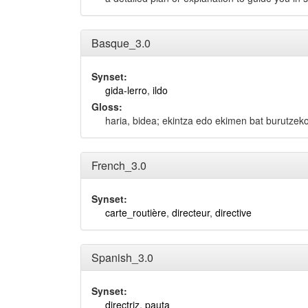
Basque_3.0
Synset:
gida-lerro
,
ildo
Gloss:
haria, bidea; ekintza edo ekimen bat burutze
French_3.0
Synset:
carte_routière
,
directeur
,
directive
Spanish_3.0
Synset:
directriz
,
pauta