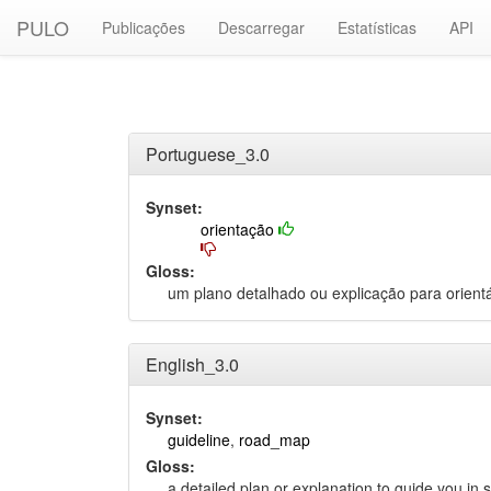
PULO
Publicações
Descarregar
Estatísticas
API
Portuguese_3.0
Synset:
orientação
Gloss:
um plano detalhado ou explicação para orient
English_3.0
Synset:
guideline
,
road_map
Gloss:
a detailed plan or explanation to guide you in 