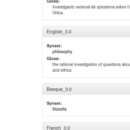
Gloss:
Investigació racional de qüestions sobre l'
l'ètica
English_3.0
Synset:
philosophy
Gloss:
the rational investigation of questions a
and ethics
Basque_3.0
Synset:
filosofia
French_3.0