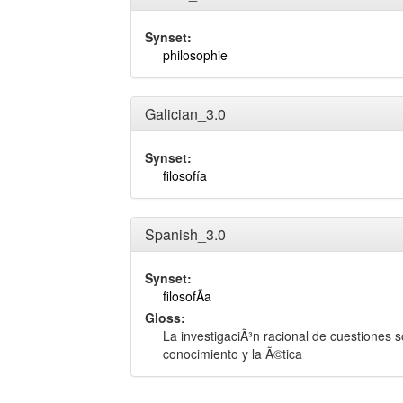
Synset:
philosophie
Galician_3.0
Synset:
filosofía
Spanish_3.0
Synset:
filosofÃ­a
Gloss:
La investigaciÃ³n racional de cuestiones so
conocimiento y la Ã©tica