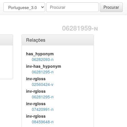
Procurar
06281959-n
Relações
has_hyponym
06282093-n
inv-has_hyponym
06281295-n
inv-rgloss
02560424-v
inv-rgloss
06281295-n
inv-rgloss
07420991-n
inv-rgloss
08459648-n