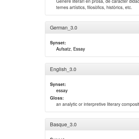
Gènere literari en prosa, de caràcter didà
temes artístics, filosòfics, històrics, etc.
German_3.0
Synset:
Aufsatz
,
Essay
English_3.0
Synset:
essay
Gloss:
an analytic or interpretive literary composi
Basque_3.0