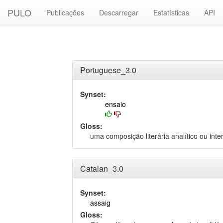
PULO
Publicações
Descarregar
Estatísticas
API
Portuguese_3.0
Synset:
ensaio
Gloss:
uma composição literária analítico ou inte
Catalan_3.0
Synset:
assaig
Gloss: