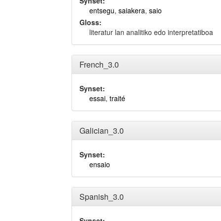
Synset:
entsegu
,
saiakera
,
saio
Gloss:
literatur lan analitiko edo interpretatiboa
French_3.0
Synset:
essai
,
traité
Galician_3.0
Synset:
ensaio
Spanish_3.0
Synset: