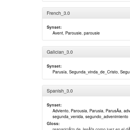
French_3.0
Synset:
Avent
,
Parousie
,
parousie
Galician_3.0
Synset:
Parusía
,
Segunda_vinda_de_Cristo
,
Segu
Spanish_3.0
Synset:
Adviento
,
Parousia
,
Parusia
,
ParusÃ­a
,
adv
segunda_venida
,
segundo_advenimiento
Gloss:
reapariciÃ³n de JesÃºs como juez en el dÃ­