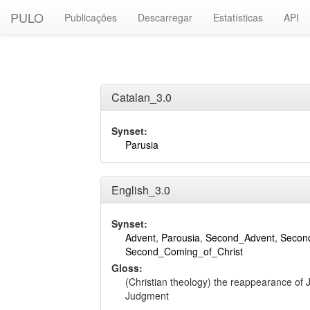
PULO
Publicações
Descarregar
Estatísticas
API
Catalan_3.0
Synset:
Parusia
English_3.0
Synset:
Advent
,
Parousia
,
Second_Advent
,
Secon
Second_Coming_of_Christ
Gloss:
(Christian theology) the reappearance of J
Judgment