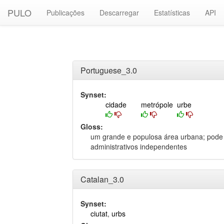
PULO
Publicações
Descarregar
Estatísticas
API
Portuguese_3.0
Synset:
cidade
metrópole
urbe
Gloss:
um grande e populosa área urbana; pode in
administrativos independentes
Catalan_3.0
Synset:
ciutat
,
urbs