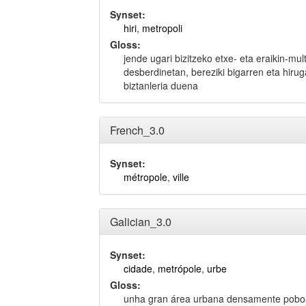
Synset:
hiri
,
metropoli
Gloss:
jende ugari bizitzeko etxe- eta eraikin-mu
desberdinetan, bereziki bigarren eta hiru
biztanleria duena
French_3.0
Synset:
métropole
,
ville
Galician_3.0
Synset:
cidade
,
metrópole
,
urbe
Gloss:
unha gran área urbana densamente poboad