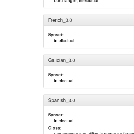
buru-langile
,
intelektual
French_3.0
Synset:
intellectuel
Galician_3.0
Synset:
intelectual
Spanish_3.0
Synset:
intelectual
Gloss:
una persona que utiliza la mente de forma