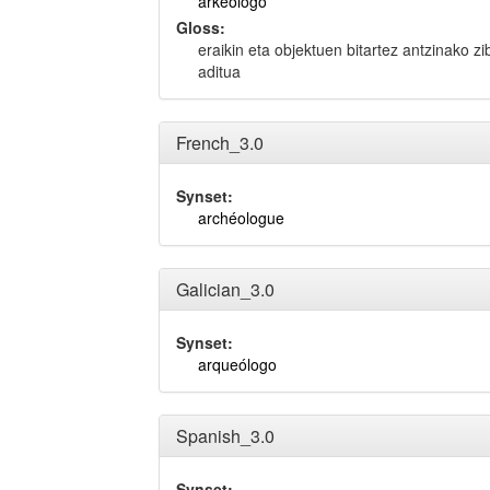
arkeologo
Gloss:
eraikin eta objektuen bitartez antzinako zi
aditua
French_3.0
Synset:
archéologue
Galician_3.0
Synset:
arqueólogo
Spanish_3.0
Synset: