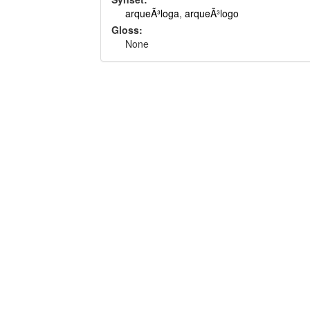
arqueÃ³loga
,
arqueÃ³logo
Gloss:
None