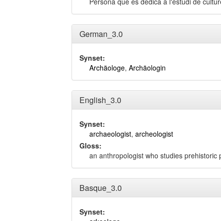
Persona que es dedica a l'estudi de cultur
German_3.0
Synset:
Archäologe
,
Archäologin
English_3.0
Synset:
archaeologist
,
archeologist
Gloss:
an anthropologist who studies prehistoric 
Basque_3.0
Synset: