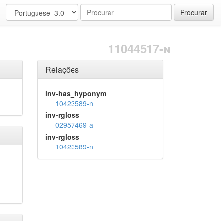
Procurar
11044517-n
Relações
inv-has_hyponym
10423589-n
inv-rgloss
02957469-a
inv-rgloss
10423589-n