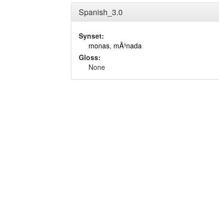
Spanish_3.0
Synset:
monas
,
mÃ³nada
Gloss:
None