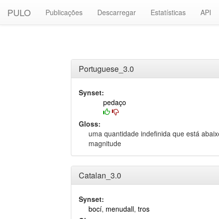
PULO
Publicações
Descarregar
Estatísticas
API
Portuguese_3.0
Synset:
pedaço
Gloss:
uma quantidade indefinida que está abai
magnitude
Catalan_3.0
Synset:
bocí
,
menudall
,
tros