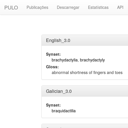
PULO
Publicações
Descarregar
Estatísticas
API
English_3.0
Synset:
brachydactylia
,
brachydactyly
Gloss:
abnormal shortness of fingers and toes
Galician_3.0
Synset:
braquidactilia