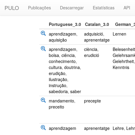
PULO
Publicações
Descarregar
Estatísticas
API
Portuguese_3.0
Catalan_3.0
German_3
aprendizagem
,
adquisició
,
Lernen
aquisição
aprenentatge
aprendizagem
,
ciència
,
Belesenheit
bolsa
,
ciência
,
erudició
Gelehrsamk
conhecimento
,
Gelehrtheit
,
cultura
,
doutrina
,
Kenntnis
erudição
,
ilustração
,
instrução
,
sabedoria
,
saber
mandamento
,
precepte
preceito
aprendizagem
aprenentatge
Lehre
,
Lehr