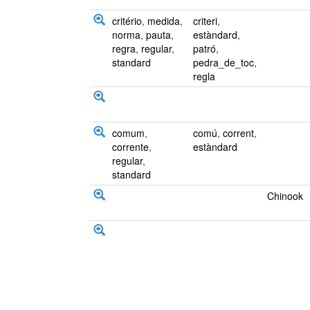
critério
,
medida
,
criteri
,
norma
,
pauta
,
estàndard
,
regra
,
regular
,
patró
,
standard
pedra_de_toc
,
regla
comum
,
comú
,
corrent
,
corrente
,
estàndard
regular
,
standard
Chinook