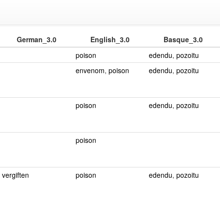
German_3.0
English_3.0
Basque_3.0
poison
edendu
,
pozoitu
envenom
,
poison
edendu
,
pozoitu
poison
edendu
,
pozoitu
poison
vergiften
poison
edendu
,
pozoitu