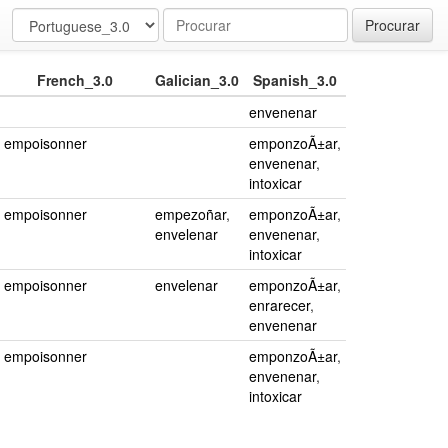
Procurar
French_3.0
Galician_3.0
Spanish_3.0
envenenar
empoisonner
emponzoÃ±ar
,
envenenar
,
intoxicar
empoisonner
empezoñar
,
emponzoÃ±ar
,
envelenar
envenenar
,
intoxicar
empoisonner
envelenar
emponzoÃ±ar
,
enrarecer
,
envenenar
empoisonner
emponzoÃ±ar
,
envenenar
,
intoxicar