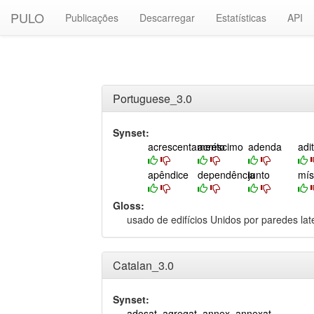
PULO
Publicações
Descarregar
Estatísticas
API
Portuguese_3.0
Synset:
acrescentamento
acréscimo
adenda
adi
apêndice
dependência
junto
mís
Gloss:
usado de edifícios Unidos por paredes la
Catalan_3.0
Synset:
adosat
,
agregat
,
annex
,
annexat