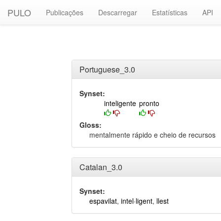
PULO
Publicações
Descarregar
Estatísticas
API
Portuguese_3.0
Synset:
inteligente
pronto
Gloss:
mentalmente rápido e cheio de recursos
Catalan_3.0
Synset:
espavilat
,
intel·ligent
,
llest