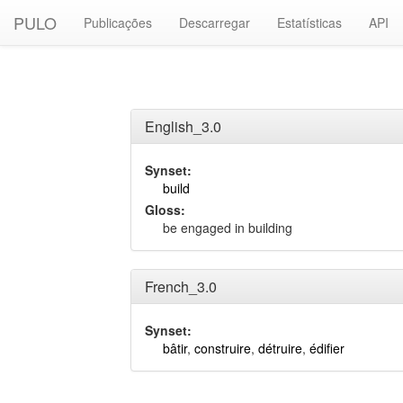
PULO
Publicações
Descarregar
Estatísticas
API
English_3.0
Synset:
build
Gloss:
be engaged in building
French_3.0
Synset:
bâtir
,
construire
,
détruire
,
édifier