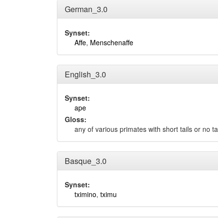
German_3.0
Synset:
Affe
,
Menschenaffe
English_3.0
Synset:
ape
Gloss:
any of various primates with short tails or no tail
Basque_3.0
Synset:
tximino
,
tximu