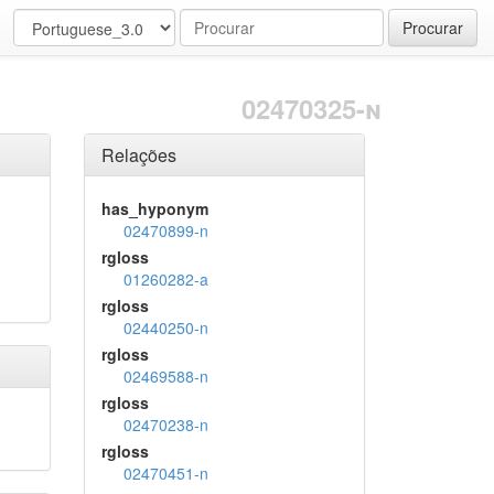
Procurar
02470325-n
Relações
has_hyponym
02470899-n
rgloss
01260282-a
rgloss
02440250-n
rgloss
02469588-n
rgloss
02470238-n
rgloss
02470451-n