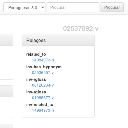
Procurar
02537092-v
Relações
related_to
14984973-n
inv-has_hyponym
02536557-v
inv-rgloss
00126264-v
inv-rgloss
01085677-v
inv-related_to
14984973-n