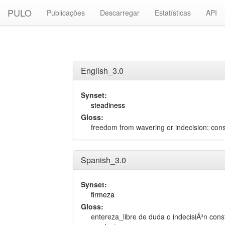
PULO
Publicações
Descarregar
Estatísticas
API
English_3.0
Synset:
steadiness
Gloss:
freedom from wavering or indecision; cons
Spanish_3.0
Synset:
firmeza
Gloss:
entereza_libre de duda o indecisiÃ³n cons