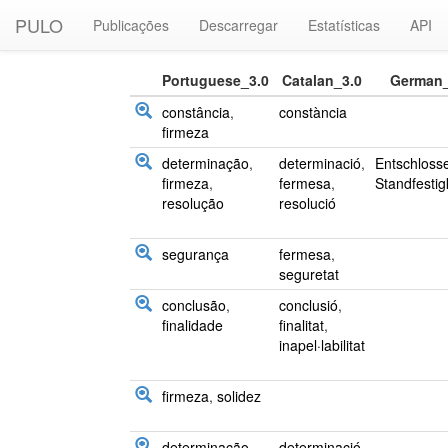
PULO
Publicações
Descarregar
Estatísticas
API
Portuguese_3.0
Catalan_3.0
German_
constância
,
constància
firmeza
determinação
,
determinació
,
Entschloss
firmeza
,
fermesa
,
Standfestig
resolução
resolució
segurança
fermesa
,
seguretat
conclusão
,
conclusió
,
finalidade
finalitat
,
inapel·labilitat
firmeza
,
solidez
determinação
,
determinació
,