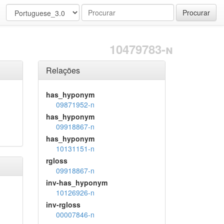
Procurar
10479783-n
Relações
has_hyponym
09871952-n
has_hyponym
09918867-n
has_hyponym
10131151-n
rgloss
09918867-n
inv-has_hyponym
10126926-n
inv-rgloss
00007846-n