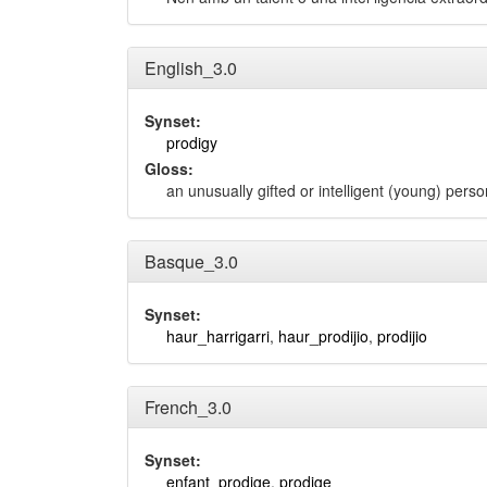
English_3.0
Synset:
prodigy
Gloss:
an unusually gifted or intelligent (young) pe
Basque_3.0
Synset:
haur_harrigarri
,
haur_prodijio
,
prodijio
French_3.0
Synset:
enfant_prodige
,
prodige