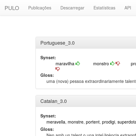
PULO
Publicações
Descarregar
Estatísticas
API
Portuguese_3.0
Synset:
maravilha
monstro
pr
Gloss:
uma (nova) pessoa extraordinariamente talento
Catalan_3.0
Synset:
meravella
,
monstre
,
portent
,
prodigi
,
superdot
Gloss:
Nen amb un talent o una intel·ligència extraord