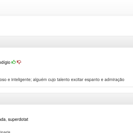
odígio
so e inteligente; alguém cujo talento excitar espanto e admiração
ada
,
superdotat
inaris