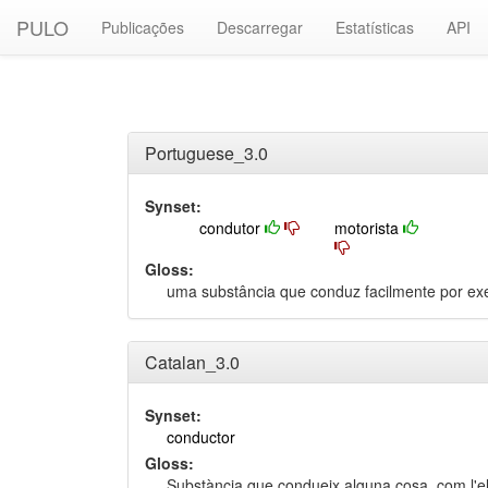
PULO
Publicações
Descarregar
Estatísticas
API
Portuguese_3.0
Synset:
condutor
motorista
Gloss:
uma substância que conduz facilmente por exem
Catalan_3.0
Synset:
conductor
Gloss:
Substància que condueix alguna cosa, com l'elec