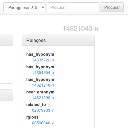
Procurar
14821043-n
Relações
has_hyponym
14635722-n
has_hyponym
14654954-n
has_hyponym
14821248-n
near_antonym
14821590-n
related_to
02079933-v
rgloss
00506040-v