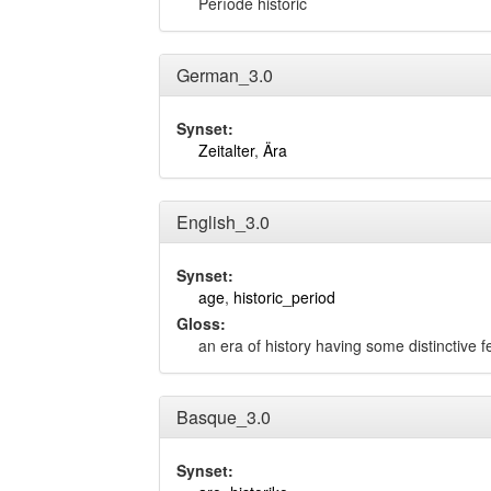
Període històric
German_3.0
Synset:
Zeitalter
,
Ära
English_3.0
Synset:
age
,
historic_period
Gloss:
an era of history having some distinctive f
Basque_3.0
Synset: