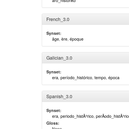
aro_historiko
French_3.0
Synset:
âge
,
ère
,
époque
Galician_3.0
Synset:
era
,
período_histórico
,
tempo
,
época
Spanish_3.0
Synset:
era
,
periodo_histÃ³rico
,
perÃ­odo_histÃ³ric
Gloss:
None