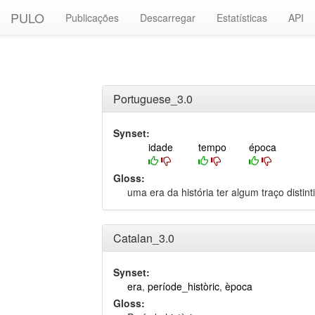
PULO
Publicações
Descarregar
Estatísticas
API
Portuguese_3.0
Synset:
idade
tempo
época
Gloss:
uma era da história ter algum traço distint
Catalan_3.0
Synset:
era
,
període_històric
,
època
Gloss: