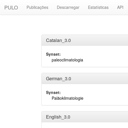
PULO
Publicações
Descarregar
Estatísticas
API
Catalan_3.0
Synset:
paleoclimatologia
German_3.0
Synset:
Paläoklimatologie
English_3.0