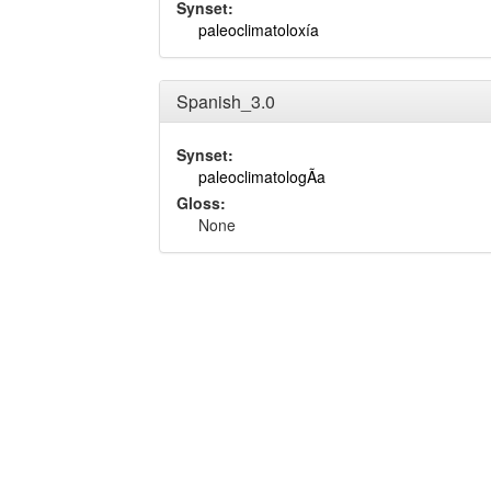
Synset:
paleoclimatoloxía
Spanish_3.0
Synset:
paleoclimatologÃ­a
Gloss:
None