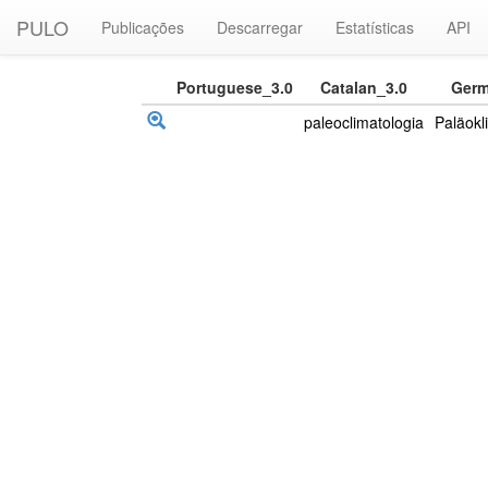
PULO
Publicações
Descarregar
Estatísticas
API
Portuguese_3.0
Catalan_3.0
Germ
paleoclimatologia
Paläokl