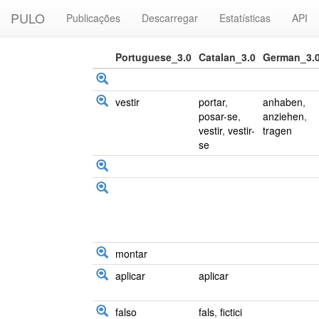
PULO
Publicações
Descarregar
Estatísticas
API
Portuguese_3.0
Catalan_3.0
German_3.
vestir
portar
,
anhaben
,
posar-se
,
anziehen
,
vestir
,
vestir-
tragen
se
montar
aplicar
aplicar
falso
fals
,
fictici