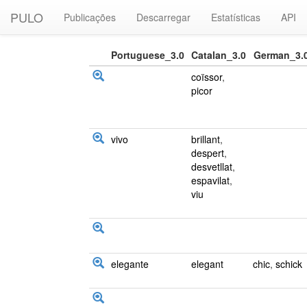
PULO
Publicações
Descarregar
Estatísticas
API
Portuguese_3.0
Catalan_3.0
German_3.
coïssor
,
picor
vivo
brillant
,
despert
,
desvetllat
,
espavilat
,
viu
elegante
elegant
chic
,
schick