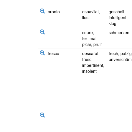
pronto
espavilat
,
gescheit
,
llest
intelligent
,
klug
coure
,
schmerzen
fer_mal
,
picar
,
pruir
fresco
descarat
,
frech
,
patzig
fresc
,
unverschäm
impertinent
,
insolent