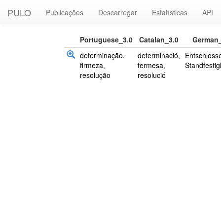
PULO
Publicações
Descarregar
Estatísticas
API
Portuguese_3.0
Catalan_3.0
German_
determinação
,
determinació
,
Entschloss
firmeza
,
fermesa
,
Standfestig
resolução
resolució