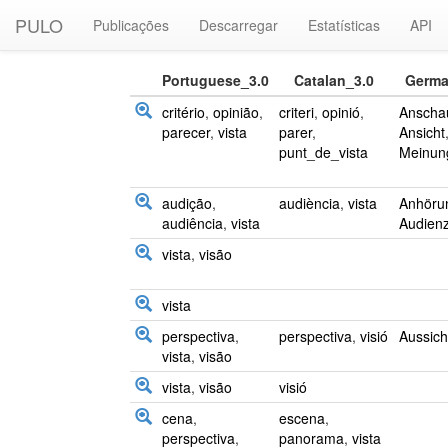
PULO
Publicações
Descarregar
Estatísticas
API
Portuguese_3.0
Catalan_3.0
Germa
critério
,
opinião
,
criteri
,
opinió
,
Anscha
parecer
,
vista
parer
,
Ansicht
punt_de_vista
Meinun
audição
,
audiència
,
vista
Anhöru
audiência
,
vista
Audien
vista
,
visão
vista
perspectiva
,
perspectiva
,
visió
Aussich
vista
,
visão
vista
,
visão
visió
cena
,
escena
,
perspectiva
,
panorama
,
vista