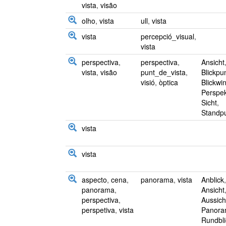
vista
,
visão
olho
,
vista
ull
,
vista
vista
percepció_visual
,
vista
perspectiva
,
perspectiva
,
Ansicht
vista
,
visão
punt_de_vista
,
Blickpu
visió
,
òptica
Blickwi
Perspek
Sicht
,
Standp
vista
vista
aspecto
,
cena
,
panorama
,
vista
Anblick
,
panorama
,
Ansicht
perspectiva
,
Aussich
perspetiva
,
vista
Panor
Rundbli