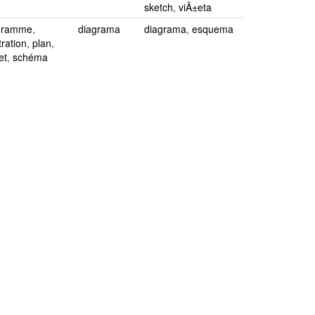
sketch
,
viÃ±eta
gramme
,
diagrama
diagrama
,
esquema
stration
,
plan
,
et
,
schéma