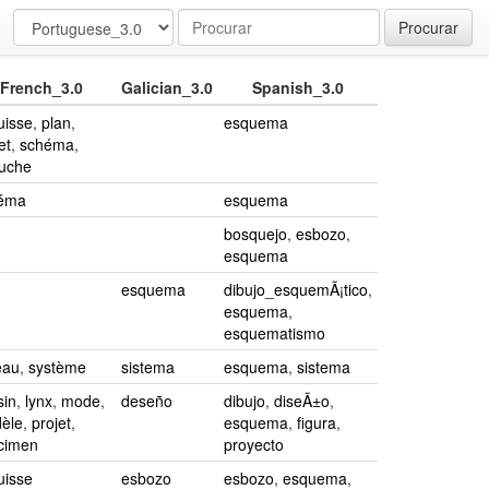
Procurar
French_3.0
Galician_3.0
Spanish_3.0
uisse
,
plan
,
esquema
et
,
schéma
,
uche
éma
esquema
bosquejo
,
esbozo
,
esquema
esquema
dibujo_esquemÃ¡tico
,
esquema
,
esquematismo
eau
,
système
sistema
esquema
,
sistema
sin
,
lynx
,
mode
,
deseño
dibujo
,
diseÃ±o
,
èle
,
projet
,
esquema
,
figura
,
cimen
proyecto
uisse
esbozo
esbozo
,
esquema
,