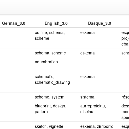
German_3.0
English_3.0
Basque_3.0
outline
,
schema
,
eskema
esq
scheme
proj
éba
schema
,
scheme
eskema
sch
adumbration
schematic
,
eskema
schematic_drawing
scheme
,
system
sistema
rés
blueprint
,
design
,
aurreproiektu
,
des
pattern
diseinu
mod
spé
sketch
,
vignette
eskema
,
zirriborro
esq