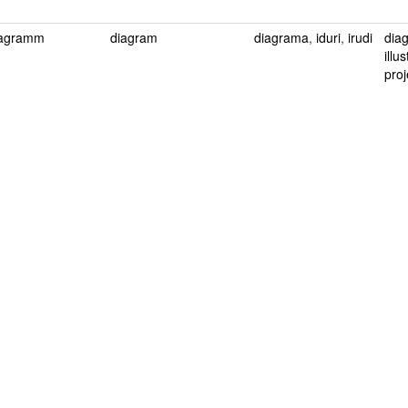
agramm
diagram
diagrama
,
iduri
,
irudi
dia
illu
proj