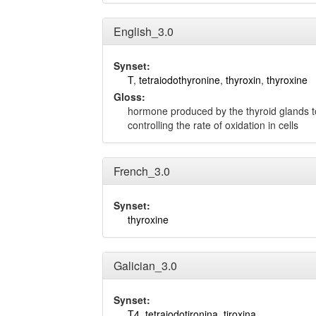
English_3.0
Synset:
T
,
tetraiodothyronine
,
thyroxin
,
thyroxine
Gloss:
hormone produced by the thyroid glands t
controlling the rate of oxidation in cells
French_3.0
Synset:
thyroxine
Galician_3.0
Synset:
T4
,
tetraiodotironina
,
tiroxina