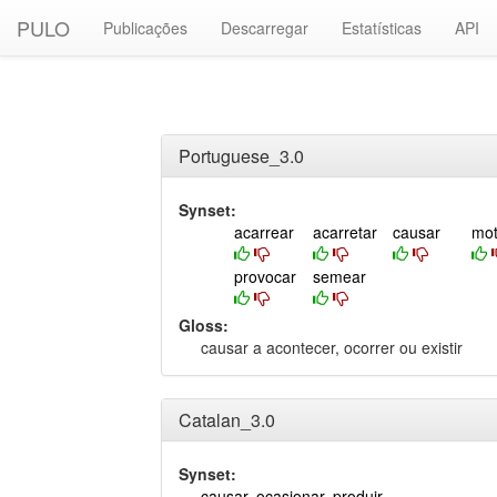
PULO
Publicações
Descarregar
Estatísticas
API
Portuguese_3.0
Synset:
acarrear
acarretar
causar
mot
provocar
semear
Gloss:
causar a acontecer, ocorrer ou existir
Catalan_3.0
Synset:
causar
,
ocasionar
,
produir