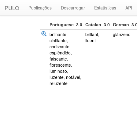
PULO
Publicações
Descarregar
Estatísticas
API
Portuguese_3.0
Catalan_3.0
German_3.
brilhante
,
brillant
,
glänzend
cintilante
,
lluent
coriscante
,
esplêndido
,
faiscante
,
florescente
,
luminoso
,
luzente
,
notável
,
reluzente