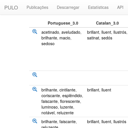
PULO
Publicações
Descarregar
Estatísticas
API
Portuguese_3.0
Catalan_3.0
acetinado
,
aveludado
,
brillant
,
lluent
,
llustrós
,
brilhante
,
macio
,
satinat
,
sedós
sedoso
brilhante
,
cintilante
,
brillant
,
lluent
coriscante
,
esplêndido
,
faiscante
,
florescente
,
luminoso
,
luzente
,
notável
,
reluzente
brilhante
,
faiscante
,
brillant
,
lluent
,
llustrós
reluzente