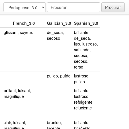
Procurar
French_3.0
Galician_3.0
Spanish_3.0
glissant
,
soyeux
de_seda
,
brillante
,
sedoso
de_seda
,
liso
,
lustroso
,
satinado
,
sedosa
,
sedoso
,
terso
pulido
,
puído
lustroso
,
pulido
brillant
,
luisant
,
brillante
,
magnifique
lustroso
,
refulgente
,
reluciente
clair
,
luisant
,
brunido
,
brillante
,
magnifique
lucente
bruÃ±ido
,