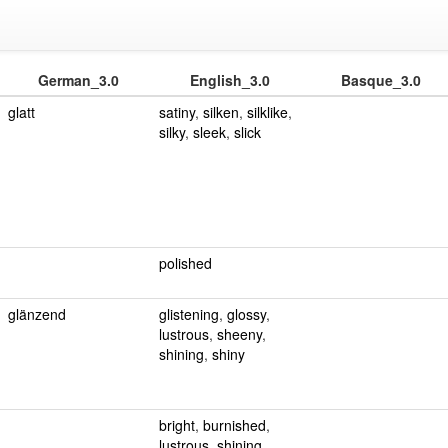
German_3.0
English_3.0
Basque_3.0
glatt
satiny
,
silken
,
silklike
,
silky
,
sleek
,
slick
polished
glänzend
glistening
,
glossy
,
lustrous
,
sheeny
,
shining
,
shiny
bright
,
burnished
,
lustrous
,
shining
,