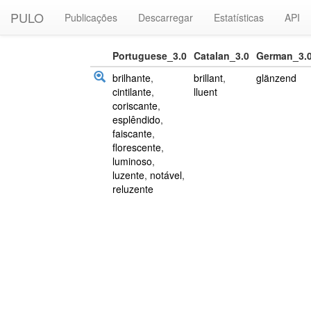
PULO
Publicações
Descarregar
Estatísticas
API
Portuguese_3.0
Catalan_3.0
German_3.
brilhante
,
brillant
,
glänzend
cintilante
,
lluent
coriscante
,
esplêndido
,
faiscante
,
florescente
,
luminoso
,
luzente
,
notável
,
reluzente