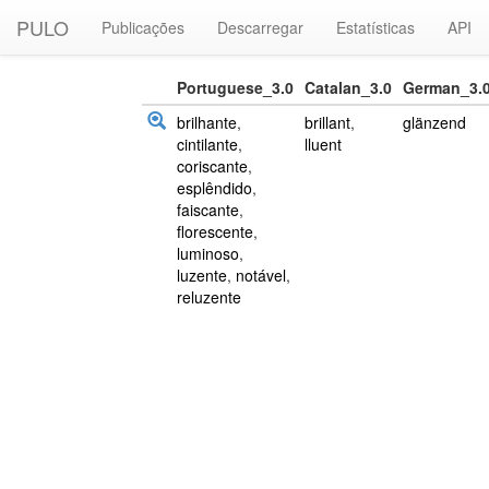
PULO
Publicações
Descarregar
Estatísticas
API
Portuguese_3.0
Catalan_3.0
German_3.
brilhante
,
brillant
,
glänzend
cintilante
,
lluent
coriscante
,
esplêndido
,
faiscante
,
florescente
,
luminoso
,
luzente
,
notável
,
reluzente