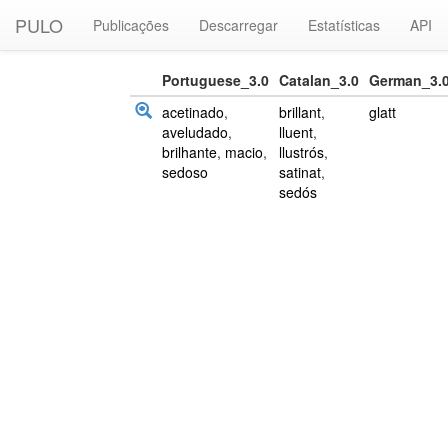
PULO
Publicações
Descarregar
Estatísticas
API
Portuguese_3.0
Catalan_3.0
German_3.
acetinado
,
brillant
,
glatt
aveludado
,
lluent
,
brilhante
,
macio
,
llustrós
,
sedoso
satinat
,
sedós