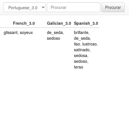
Procurar
French_3.0
Galician_3.0
Spanish_3.0
glissant
,
soyeux
de_seda
,
brillante
,
sedoso
de_seda
,
liso
,
lustroso
,
satinado
,
sedosa
,
sedoso
,
terso