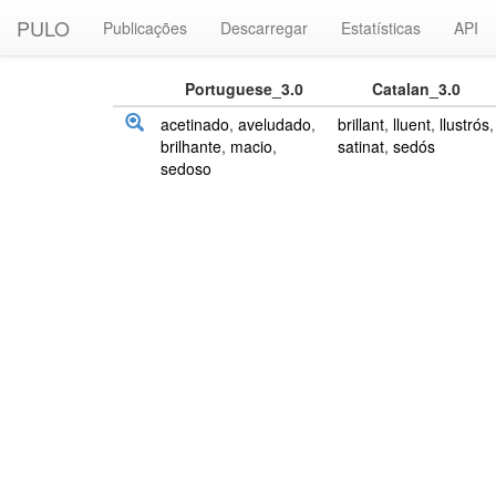
PULO
Publicações
Descarregar
Estatísticas
API
Portuguese_3.0
Catalan_3.0
acetinado
,
aveludado
,
brillant
,
lluent
,
llustrós
,
brilhante
,
macio
,
satinat
,
sedós
sedoso