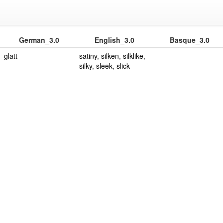
German_3.0
English_3.0
Basque_3.0
glatt
satiny
,
silken
,
silklike
,
silky
,
sleek
,
slick