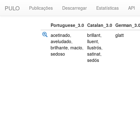
PULO
Publicações
Descarregar
Estatísticas
API
Portuguese_3.0
Catalan_3.0
German_3.
acetinado
,
brillant
,
glatt
aveludado
,
lluent
,
brilhante
,
macio
,
llustrós
,
sedoso
satinat
,
sedós